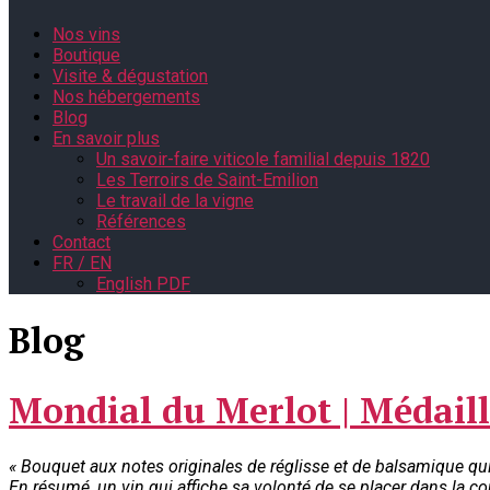
Nos vins
Boutique
Visite & dégustation
Nos hébergements
Blog
En savoir plus
Un savoir-faire viticole familial depuis 1820
Les Terroirs de Saint-Emilion
Le travail de la vigne
Références
Contact
FR / EN
English PDF
Blog
Mondial du Merlot | Médaill
« Bouquet aux notes originales de réglisse et de balsamique qui
En résumé, un vin qui affiche sa volonté de se placer dans la co