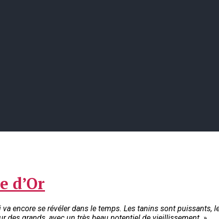
e d’Or
 va encore se révéler dans le temps. Les tanins sont puissants, le
ur des grands, avec un très beau potentiel de vieillissement. »