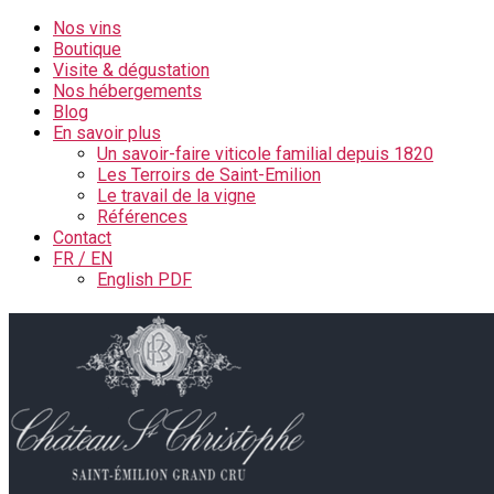
Nos vins
Boutique
Visite & dégustation
Nos hébergements
Blog
En savoir plus
Un savoir-faire viticole familial depuis 1820
Les Terroirs de Saint-Emilion
Le travail de la vigne
Références
Contact
FR / EN
English PDF