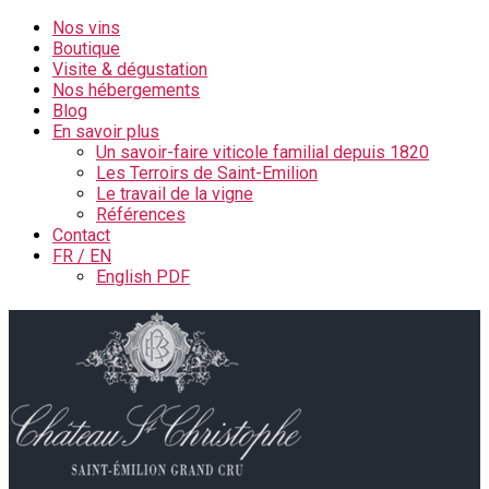
Nos vins
Boutique
Visite & dégustation
Nos hébergements
Blog
En savoir plus
Un savoir-faire viticole familial depuis 1820
Les Terroirs de Saint-Emilion
Le travail de la vigne
Références
Contact
FR / EN
English PDF