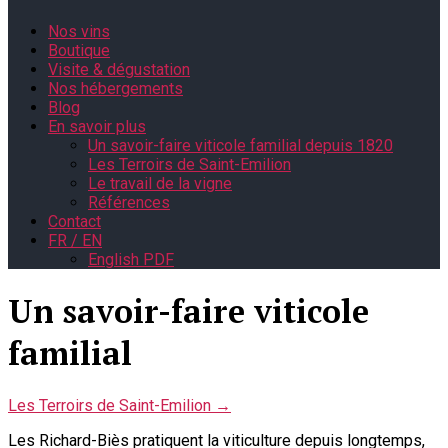
Nos vins
Boutique
Visite & dégustation
Nos hébergements
Blog
En savoir plus
Un savoir-faire viticole familial depuis 1820
Les Terroirs de Saint-Emilion
Le travail de la vigne
Références
Contact
FR / EN
English PDF
Un savoir-faire viticole
familial
Les Terroirs de Saint-Emilion →
Les Richard-Biès pratiquent la viticulture depuis longtemps,