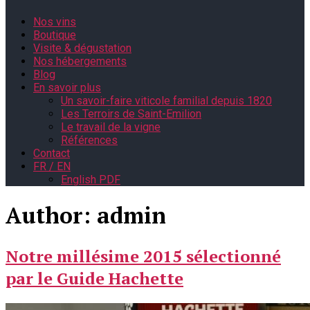
Nos vins
Boutique
Visite & dégustation
Nos hébergements
Blog
En savoir plus
Un savoir-faire viticole familial depuis 1820
Les Terroirs de Saint-Emilion
Le travail de la vigne
Références
Contact
FR / EN
English PDF
Author: admin
Notre millésime 2015 sélectionné
par le Guide Hachette