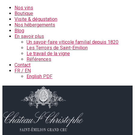
Nos vins
Boutique
Visite & dégustation
Nos hébergements
Blog
En savoir plus
Un savoir-faire viticole familial depuis 1820
Les Terroirs de Saint-Emilion
Le travail de la vigne
Références
Contact
FR / EN
English PDF